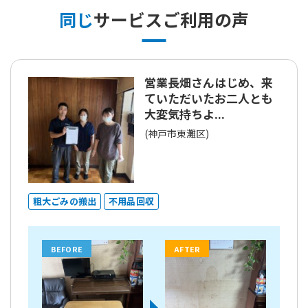
同じ
サービスご利用の声
営業長畑さんはじめ、来
ていただいたお二人とも
大変気持ちよ...
(神戸市東灘区)
粗大ごみの搬出
不用品回収
BEFORE
AFTER