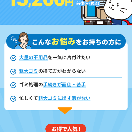
大量の不用品
を一気に片付けたい
粗大ゴミ
の捨て方がわからない
ゴミ処理の
手続きが面倒・苦手
忙しくて
粗大ゴミに出す暇がない