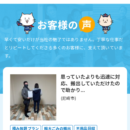
早くて安いだけが当社の魅了ではありません。
丁寧な仕事だ
とリピートしてくださる多くのお客様に、支えて頂いていま
す。
望に
思っていたよりも迅速に対
応、搬出していただけたの
で助かり...
(尼崎市)
積み放題プラン
粗大ごみの搬出
不用品回収
積み