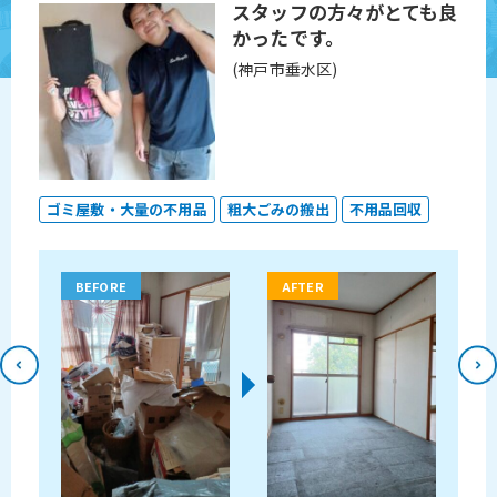
も良
明るく誠実に対応いただ
けて良かったです。
(神戸市北区)
収
ゴミ屋敷・大量の不用品
不用品回収
ゴミ
BEFORE
AFTER