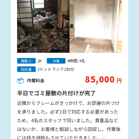
2K
4時間/4名
間取り
作業
2トントラック2台分
回収量
85,000
円
作業料金
半日でゴミ屋敷の片付けが完了
近隣からクレームがきっかけで、お部屋の片づけ
を承りました。必ず1日で対応する必要があった
ため、4名のスタッフで伺いました。貴重品など
はないか、お客様と相談しながら回収し、作業後
には掃き掃除もさせていただきました。…