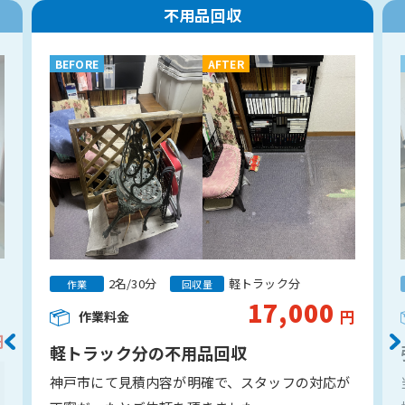
不用品回収
BEFORE
AFTER
2名/30分
軽トラック分
作業
回収量
17,000
円
作業料金
円
軽トラック分の不用品回収
神戸市にて見積内容が明確で、スタッフの対応が