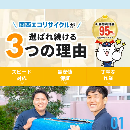
スピード
最安値
丁寧な
対応
保証
作業