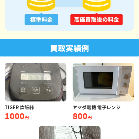
買取実績例
TIGER 炊飯器
ヤマダ電機 電子レンジ
1000
800
円
円