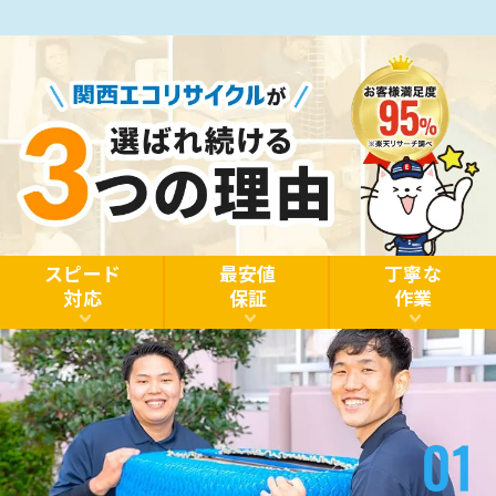
スピード
最安値
丁寧な
対応
保証
作業