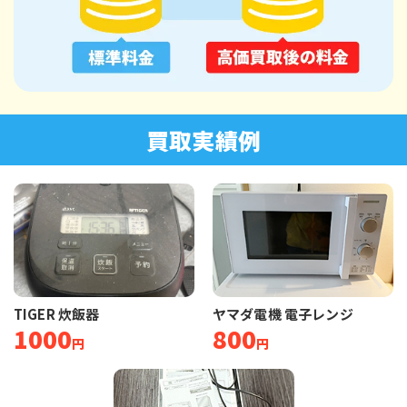
買取実績例
TIGER 炊飯器
ヤマダ電機 電子レンジ
1000
800
円
円