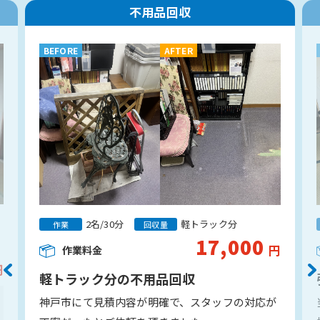
不用品回収
BEFORE
AFTER
2名/30分
軽トラック分
作業
回収量
17,000
円
作業料金
円
軽トラック分の不用品回収
神戸市にて見積内容が明確で、スタッフの対応が