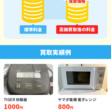
買取実績例
TIGER 炊飯器
ヤマダ電機 電子レンジ
1000
800
円
円