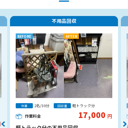
不用品回収
BEFORE
AFTER
2名/30分
軽トラック分
作業
回収量
17,000
円
作業料金
円
軽トラック分の不用品回収