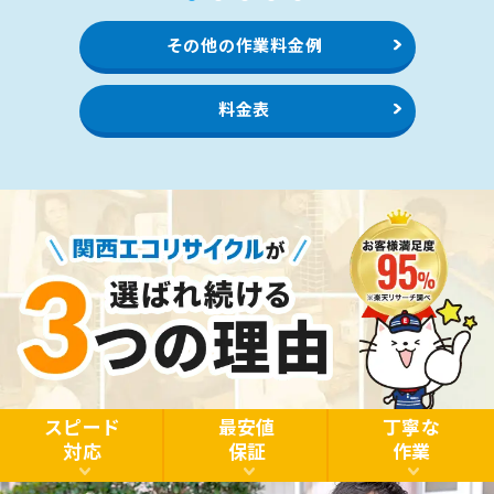
1
2
3
4
5
その他の作業料金例
料金表
スピード
最安値
丁寧な
対応
保証
作業