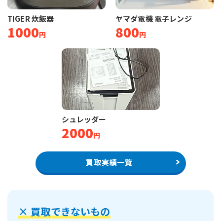
TIGER 炊飯器
ヤマダ電機 電子レンジ
1000
800
円
円
シュレッダー
2000
円
買取実績一覧
×
買取できないもの