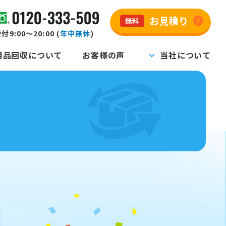
お見積り
無料
付9:00～20:00 (
年中無休
)
用品回収について
お客様の声
当社について