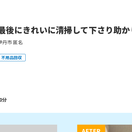
最後にきれいに清掃して下さり助か
伊丹市 匿名
不用品回収
0分