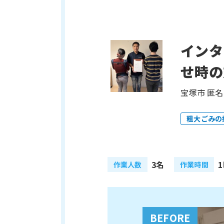
インタ
せ時の
宝塚市 匿名
粗大ごみの
3名
作業人数
作業時間