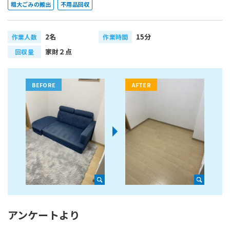
粗大ごみの搬出
不用品回収
2名
15分
作業人数
作業時間
家財２点
回収量
アンケートより