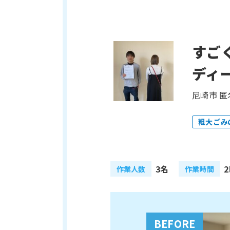
すご
ディ
尼崎市 匿
粗大ごみ
3名
作業人数
作業時間