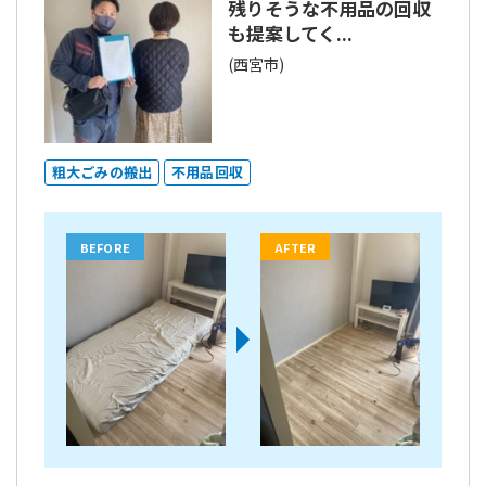
残りそうな不用品の回収
も提案してく...
(西宮市)
粗大ごみの搬出
不用品回収
BEFORE
AFTER