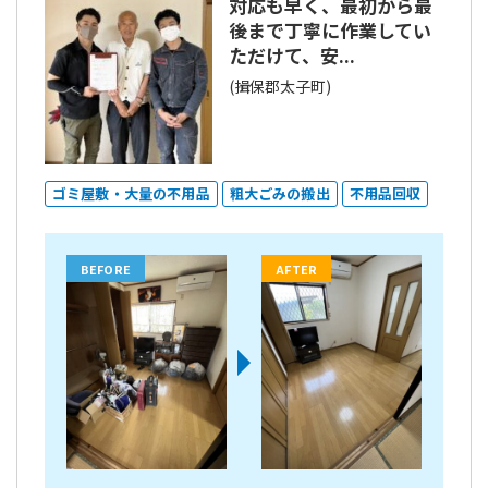
対応も早く、最初から最
後まで丁寧に作業してい
ただけて、安...
(揖保郡太子町)
ゴミ屋敷・大量の不用品
粗大ごみの搬出
不用品回収
BEFORE
AFTER