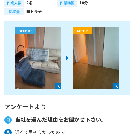
2名
10分
作業人数
作業時間
軽トラ分
回収量
アンケートより
当社を選んだ理由をお聞かせ下さい。
近くて早そうだったので。