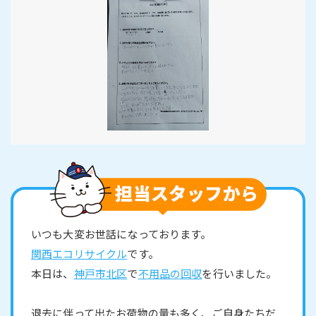
いつも大変お世話になっております。
関西エコリサイクル
です。
本日は、
神戸市北区
で
不用品の回収
を行いました。
退去に伴って出たお荷物の量も多く、ご自身たちだ