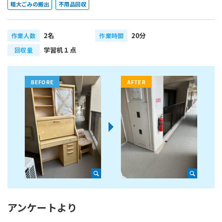
粗大ごみの搬出
不用品回収
2名
20分
作業人数
作業時間
学習机１点
回収量
アンケートより