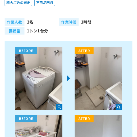
粗大ごみの搬出
不用品回収
2名
1時間
作業人数
作業時間
1トン1台分
回収量