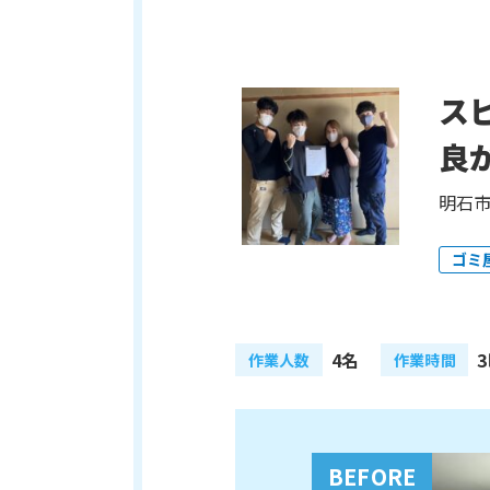
ス
良
明石市
ゴミ
4名
作業人数
作業時間