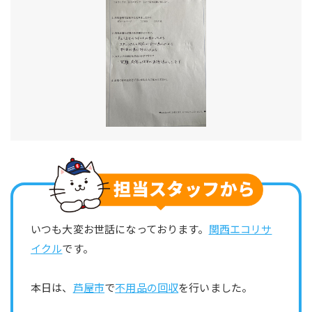
いつも大変お世話になっております。
関西エコリサ
イクル
です。
本日は、
芦屋市
で
不用品の回収
を行いました。