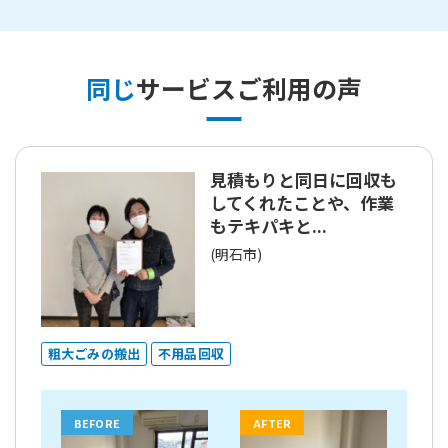
同じ
サービスご利用の声
見積もりと同日に回収も
してくれたことや、作業
もテキパキと...
(明石市)
粗大ごみの搬出
不用品回収
BEFORE
AFTER