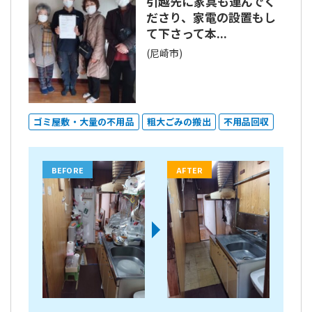
引越先に家具も運んでく
ださり、家電の設置もし
て下さって本...
(尼崎市)
ゴミ屋敷・大量の不用品
粗大ごみの搬出
不用品回収
BEFORE
AFTER