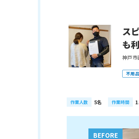
ス
も
神戸市
不用
5名
1
作業人数
作業時間