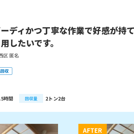
ピーディかつ丁寧な作業で好感が持
利用したいです。
西区 匿名
品回収
.5時間
2トン2台
回収量