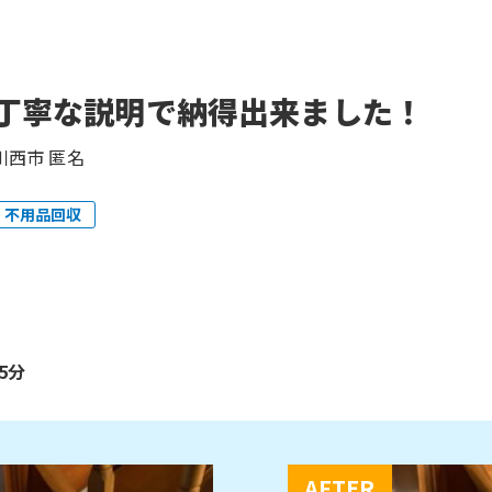
丁寧な説明で納得出来ました！
川西市 匿名
不用品回収
5分