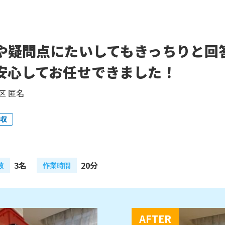
や疑問点にたいしてもきっちりと回
安心してお任せできました！
区 匿名
収
3名
20分
数
作業時間