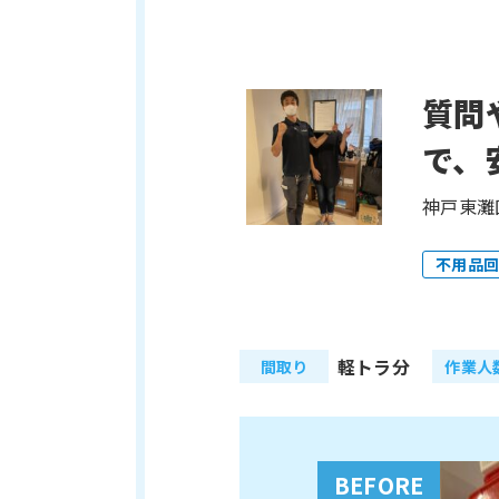
質問
で、
神戸東灘
不用品回
軽トラ分
間取り
作業人