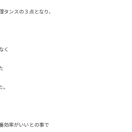
理タンスの３点となり、
なく
た
た。
番効率がいいとの事で