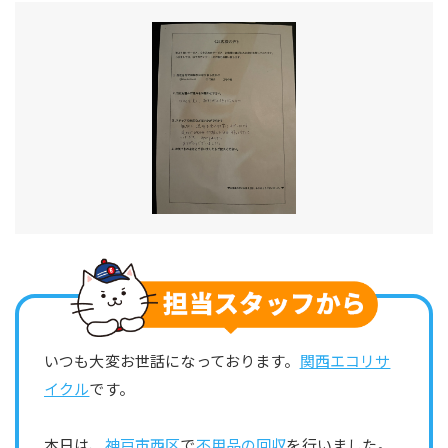
いつも大変お世話になっております。
関西エコリサ
イクル
です。
本日は、
神戸市西区
で
不用品の回収
を行いました。