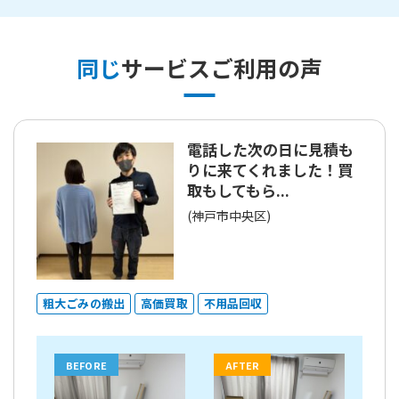
同じ
サービスご利用の声
電話した次の日に見積も
りに来てくれました！買
取もしてもら...
(神戸市中央区)
粗大ごみの搬出
高価買取
不用品回収
BEFORE
AFTER