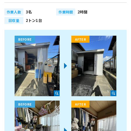
3名
2時間
作業人数
作業時間
2トン1台
回収量