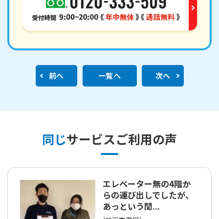
前へ
一覧へ
次へ
同じ
サービスご利用の声
エレベーター無の4階か
らの運び出しでしたが、
あっという間...