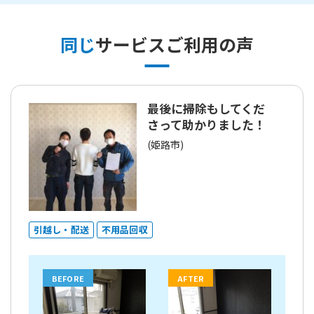
同じ
サービスご利用の声
最後に掃除もしてくだ
さって助かりました！
(姫路市)
引越し・配送
不用品回収
BEFORE
AFTER