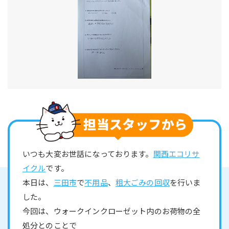
いつも大変お世話になっております。
関西エコリサ
イクル
です。
本日は、
三田市
で
不用品
、
粗大ごみの回収
を行いま
した。
今回は、ウォークインクローゼット内のお荷物の全
処分とのことで