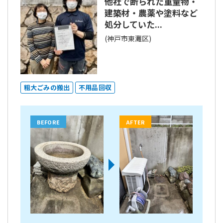
他社で断られた重量物・
建築材・農薬や塗料など
処分していた...
(神戸市東灘区)
粗大ごみの搬出
不用品回収
BEFORE
AFTER