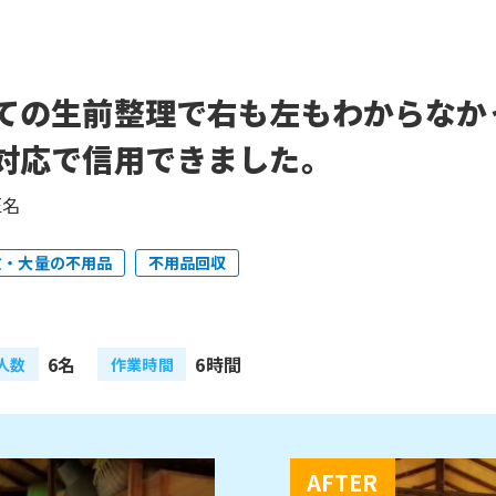
ての生前整理で右も左もわからなか
対応で信用できました。
匿名
敷・大量の不用品
不用品回収
6名
6時間
人数
作業時間