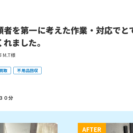
頼者を第一に考えた作業・対応でと
くれました。
 M.T様
買取
不用品回収
３０分