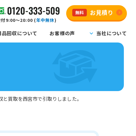
お見積り
無料
付9:00～20:00 (
年中無休
)
用品回収について
お客様の声
当社について
収と買取を西宮市で引取りしました。