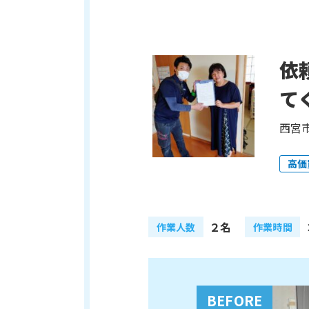
依
て
西宮市
高価
２名
作業人数
作業時間