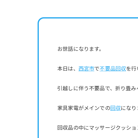
お世話になります。
本日は、
西宮市
で
不要品回収
を行
引越しに伴う不要品で、折り畳み
家具家電がメインでの
回収
になり
回収品の中にマッサージクッショ