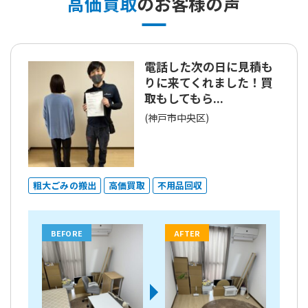
高価買取
のお客様の声
電話した次の日に見積も
りに来てくれました！買
取もしてもら...
(神戸市中央区)
粗大ごみの搬出
高価買取
不用品回収
BEFORE
AFTER