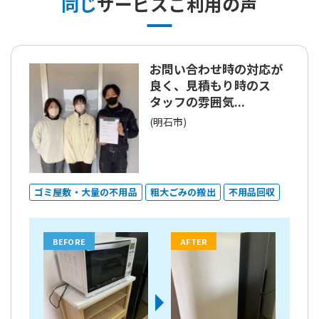
同じ
サービスご利用の声
お問い合わせ時の対応が
良く、見積もり時のス
タッフの雰囲気...
(明石市)
ゴミ屋敷・大量の不用品
粗大ごみの搬出
不用品回収
BEFORE
AFTER