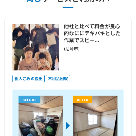
他社と比べて料金が良心
的なににテキパキとした
作業でスピー...
(尼崎市)
粗大ごみの搬出
不用品回収
BEFORE
AFTER