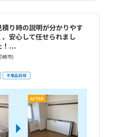
見積り時の説明が分かりやす
く、安心して任せられまし
！...
尼崎市)
不用品回収
AFTER