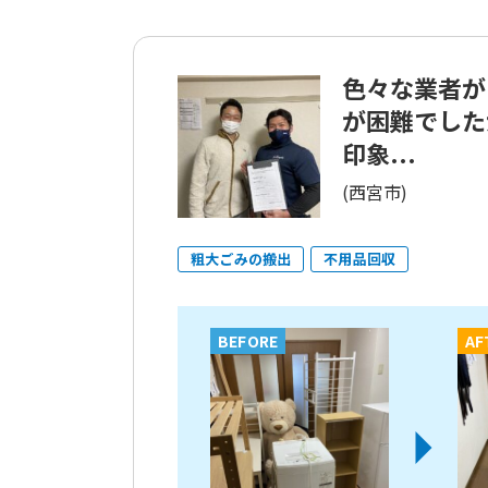
色々な業者が
が困難でした
印象...
(西宮市)
粗大ごみの搬出
不用品回収
BEFORE
AF