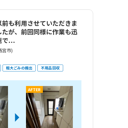
以前も利用させていただきま
したが、前回同様に作業も迅
で...
西宮市)
粗大ごみの搬出
不用品回収
AFTER