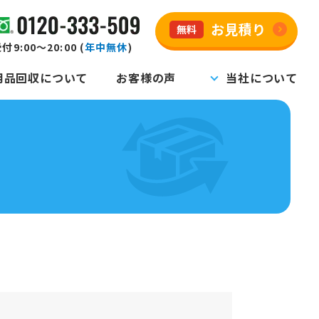
お見積り
無料
付9:00～20:00 (
年中無休
)
用品回収について
お客様の声
当社について