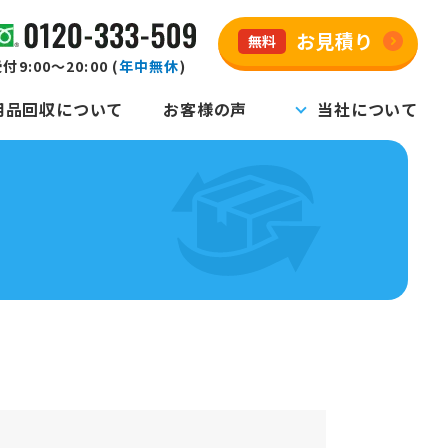
お見積り
無料
付9:00～20:00 (
年中無休
)
用品回収について
お客様の声
当社について