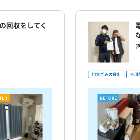
の回収をしてく
(
粗大ごみの搬出
不用
TER
BEFORE