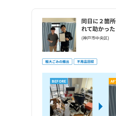
同日に２箇所
れて助かった
(神戸市中央区)
粗大ごみの搬出
不用品回収
BEFORE
AF