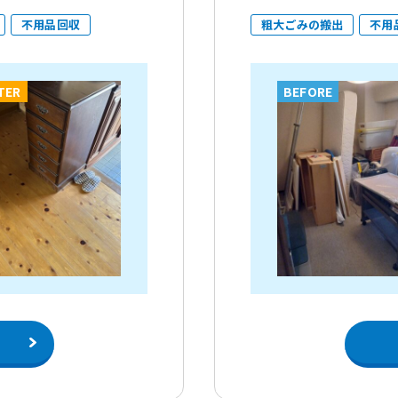
不用品回収
粗大ごみの搬出
不用
TER
BEFORE