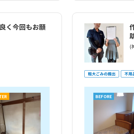
良く今回もお願
(
粗大ごみの搬出
不用
TER
BEFORE