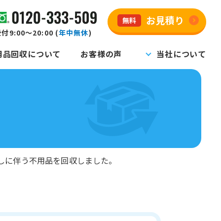
お見積り
無料
付9:00～20:00 (
年中無休
)
用品回収について
お客様の声
当社について
しに伴う不用品を回収しました。