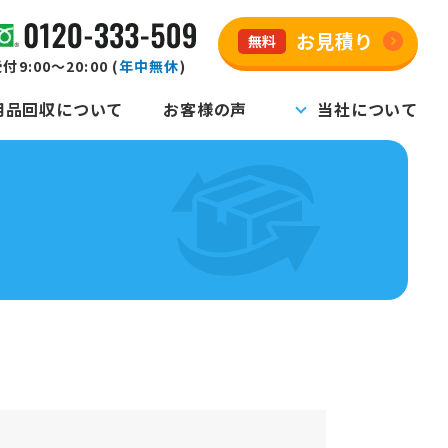
お見積り
無料
付9:00～20:00 (
年中無休
)
用品回収について
お客様の声
当社について