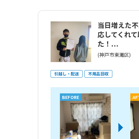
当日増えた不
応してくれて
た！...
(神戸市東灘区)
引越し・配送
不用品回収
BEFORE
AF