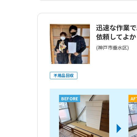
迅速な作業で
依頼してよかっ
(神戸市垂水区)
不用品回収
BEFORE
AF