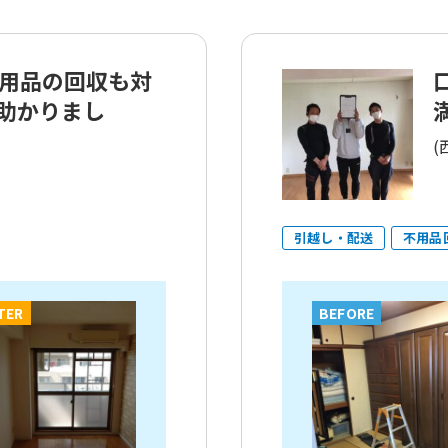
用品の回収も対
助かりまし
(
引越し・配送
不用品
TER
BEFORE