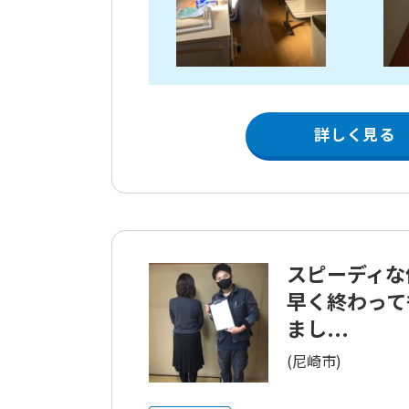
詳しく見る
スピーディな
早く終わって
まし...
(尼崎市)